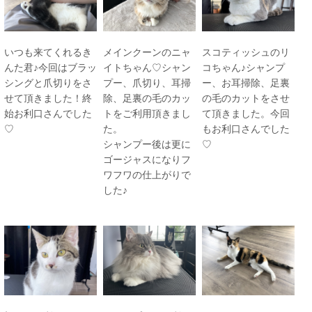
いつも来てくれるき
メインクーンのニャ
スコティッシュのリ
んた君♪今回はブラッ
イトちゃん♡シャン
コちゃん♪シャンプ
シングと爪切りをさ
プー、爪切り、耳掃
ー、お耳掃除、足裏
せて頂きました！終
除、足裏の毛のカッ
の毛のカットをさせ
始お利口さんでした
トをご利用頂きまし
て頂きました。今回
♡
た。
もお利口さんでした
シャンプー後は更に
♡
ゴージャスになりフ
ワフワの仕上がりで
した♪