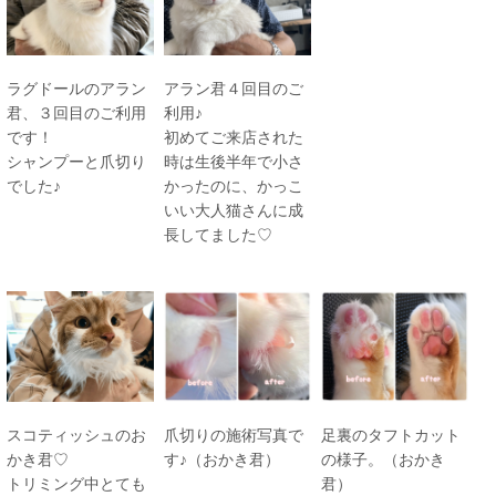
ラグドールのアラン
アラン君４回目のご
君、３回目のご利用
利用♪
です！
初めてご来店された
シャンプーと爪切り
時は生後半年で小さ
でした♪
かったのに、かっこ
いい大人猫さんに成
長してました♡
スコティッシュのお
爪切りの施術写真で
足裏のタフトカット
かき君♡
す♪（おかき君）
の様子。（おかき
トリミング中とても
君）