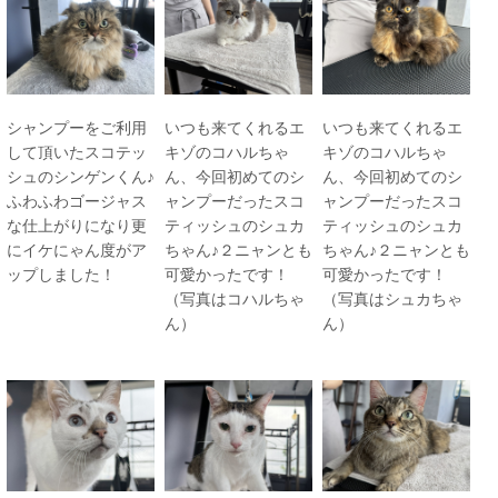
シャンプーをご利用
いつも来てくれるエ
いつも来てくれるエ
して頂いたスコテッ
キゾのコハルちゃ
キゾのコハルちゃ
シュのシンゲンくん♪
ん、今回初めてのシ
ん、今回初めてのシ
ふわふわゴージャス
ャンプーだったスコ
ャンプーだったスコ
な仕上がりになり更
ティッシュのシュカ
ティッシュのシュカ
にイケにゃん度がア
ちゃん♪２ニャンとも
ちゃん♪２ニャンとも
ップしました！
可愛かったです！
可愛かったです！
（写真はコハルちゃ
（写真はシュカちゃ
ん）
ん）