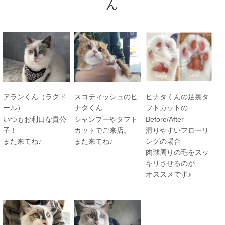
ん
スコティッシュのヒ
ヒナタくんの足裏タ
アランくん（ラグド
ナタくん
フトカットの
ール）
シャンプーやタフト
Before/After
いつもお利口な貴公
カットでご来店。
滑りやすいフローリ
子！
また来てね♪
ングの場合
また来てね♪
肉球周りの毛をスッ
キリさせるのが
オススメです♪