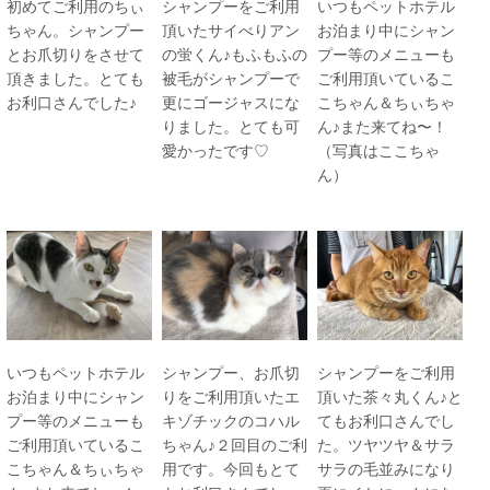
初めてご利用のちぃ
シャンプーをご利用
いつもペットホテル
ちゃん。シャンプー
頂いたサイべりアン
お泊まり中にシャン
とお爪切りをさせて
の蛍くん♪もふもふの
プー等のメニューも
頂きました。とても
被毛がシャンプーで
ご利用頂いているこ
お利口さんでした♪
更にゴージャスにな
こちゃん＆ちぃちゃ
りました。とても可
ん♪また来てね〜！
愛かったです♡
（写真はここちゃ
ん）
いつもペットホテル
シャンプー、お爪切
シャンプーをご利用
お泊まり中にシャン
りをご利用頂いたエ
頂いた茶々丸くん♪と
プー等のメニューも
キゾチックのコハル
てもお利口さんでし
ご利用頂いているこ
ちゃん♪２回目のご利
た。ツヤツヤ＆サラ
こちゃん＆ちぃちゃ
用です。今回もとて
サラの毛並みになり