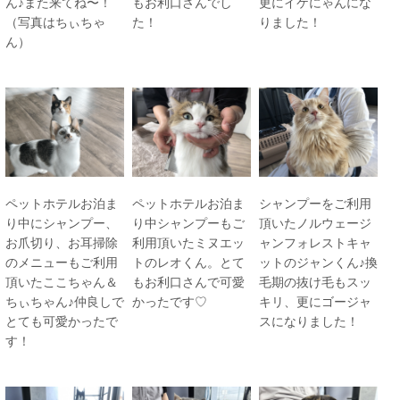
ん♪また来てね〜！
もお利口さんでし
更にイケにゃんにな
（写真はちぃちゃ
た！
りました！
ん）
ペットホテルお泊ま
ペットホテルお泊ま
シャンプーをご利用
り中にシャンプー、
り中シャンプーもご
頂いたノルウェージ
お爪切り、お耳掃除
利用頂いたミヌエッ
ャンフォレストキャ
のメニューもご利用
トのレオくん。とて
ットのジャンくん♪換
頂いたここちゃん＆
もお利口さんで可愛
毛期の抜け毛もスッ
ちぃちゃん♪仲良しで
かったです♡
キリ、更にゴージャ
とても可愛かったで
スになりました！
す！