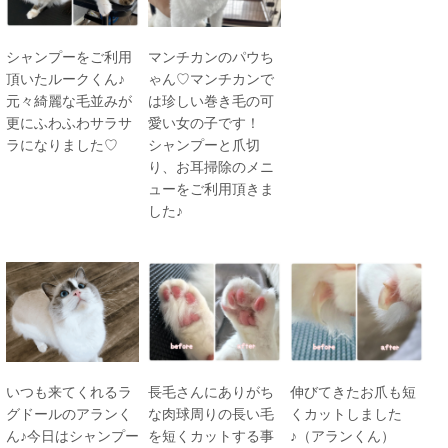
シャンプーをご利用
マンチカンのパウち
頂いたルークくん♪
ゃん♡マンチカンで
元々綺麗な毛並みが
は珍しい巻き毛の可
更にふわふわサラサ
愛い女の子です！
ラになりました♡
シャンプーと爪切
り、お耳掃除のメニ
ューをご利用頂きま
した♪
いつも来てくれるラ
長毛さんにありがち
伸びてきたお爪も短
グドールのアランく
な肉球周りの長い毛
くカットしました
ん♪今日はシャンプー
を短くカットする事
♪（アランくん）