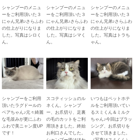
シャンプーのメニュ
シャンプーのメニュ
シャンプーのメニュ
ーをご利用頂いた３
ーをご利用頂いた３
ーをご利用頂いた３
にゃん兄弟♪さらふわ
にゃん兄弟♪さらふわ
にゃん兄弟♪さらふわ
の仕上がりになりま
の仕上がりになりま
の仕上がりになりま
した。写真はシロく
した。写真はシマく
した。写真はトラち
ん。
ん。
ゃん。
シャンプーをご利用
スコティッシュのル
いつもはペットホテ
頂いたラグドールの
ネくん。シャンプ
ルをご利用頂いてい
ベアちゃん♪元々綺麗
ー、お爪切り、足裏
るスミくん＆ミルク
な毛並みが更にふわ
の毛のカットをご利
ちゃん♪今回はブラッ
ふわで美ニャン度UP
用頂きました。終始
シング、お爪切りを
です！
お利口さんでした。
させて頂きました。
シャンプー後はほわ
（写真はスミくん）