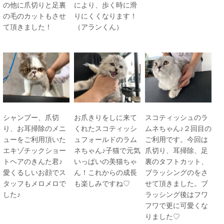
の他に爪切りと足裏
により、歩く時に滑
の毛のカットもさせ
りにくくなります！
て頂きました！
（アランくん）
シャンプー、爪切
お爪きりをしに来て
スコティッシュのラ
り、お耳掃除のメニ
くれたスコティッシ
ムネちゃん♪２回目の
ューをご利用頂いた
ュフォールドのラム
ご利用です。今回は
エキゾチックショー
ネちゃん♪子猫で元気
爪切り、耳掃除、足
トヘアのきんた君♪
いっぱいの美猫ちゃ
裏のタフトカット、
愛くるしいお顔でス
ん！これからの成長
ブラッシングのをさ
タッフもメロメロで
も楽しみですね♡
せて頂きました。ブ
した♪
ラッシング後はフワ
フワで更に可愛くな
りました♡