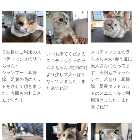
２回目のご利用のス
スコティッシュのラ
いつも来てくださる
コティッシュのリコ
ムネちゃん♪会う度に
スコティッシュのラ
ちゃん♪
美人さんになってま
ムネちゃん♪前回の時
シャンプー、耳掃
す。今回もブラッシ
より少し大人っぽく
除、足裏の毛のカッ
ング、爪切り、耳掃
なっていました！ま
トをさせて頂きまし
除、足裏タフトカッ
た来てね♡
た。今回もお利口さ
トのメニューをご利
んでした！
用頂きました。また
来てね♡